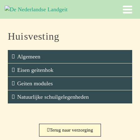
Huisvesting
Algemeen
Eisen geitenhok
Geiten modules
Natuurlijke schuilgelegenheden
Terug naar verzorging