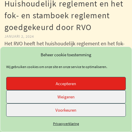
Huishoudelijk reglement en het
fok- en stamboek reglement
goedgekeurd door RVO
JANUARI 2, 2024
Het RVO heeft het huishoudelijk reglement en het fok-
en stamboekreglement bekeken en goedgekeurd.
Beheer cookie toestemming
Aangezien de deadline van reacties op …
Wij gebruiken cookies om onze site en onze service te optimaliseren.
LEES MEER
Accepteren
Weigeren
Voorkeuren
© De Nederlandse Landgeit //
Design: Holtien11
Privacyverklaring